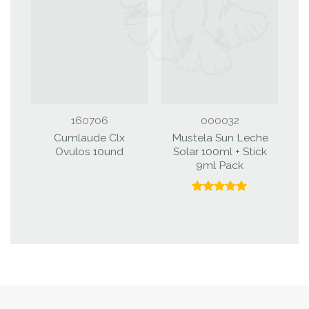
160706
000032
Cumlaude Clx
Mustela Sun Leche
Ovulos 10und
Solar 100ml + Stick
V
9ml Pack
P
Valorado
con
5.00
de 5