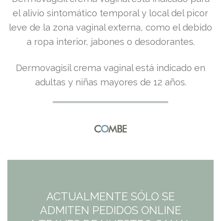
precio
precio
el alivio sintomático temporal y local del picor
leve de la zona vaginal externa, como el debido
original
actual
a ropa interior, jabones o desodorantes.
era:
es:
Dermovagisil crema vaginal está indicado en
6,75€.
6,08€.
adultas y niñas mayores de 12 años.
ACTUALMENTE SÓLO SE
ADMITEN PEDIDOS ONLINE