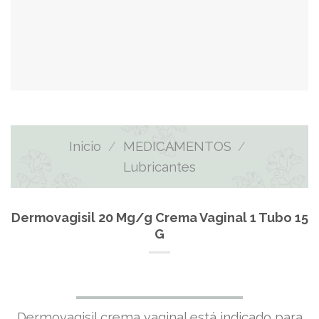
Inicio
/
MEDICAMENTOS
/
Lubricantes
Dermovagisil 20 Mg/g Crema Vaginal 1 Tubo 15
G
El
El
Dermovagisil crema vaginal está indicado para