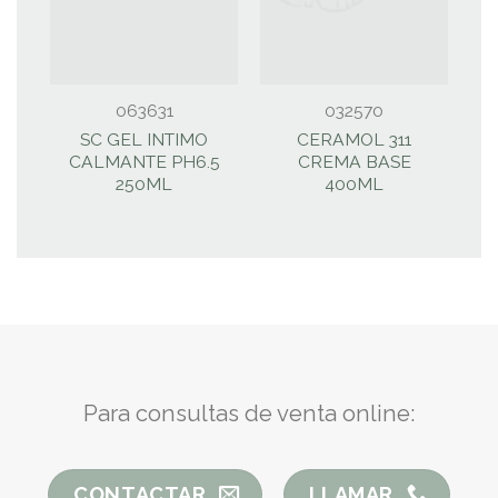
063631
032570
SC GEL INTIMO
CERAMOL 311
CALMANTE PH6.5
CREMA BASE
C
250ML
400ML
Para consultas de venta online:
CONTACTAR
LLAMAR