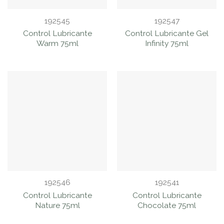
192545
192547
Control Lubricante
Control Lubricante Gel
Warm 75ml
Infinity 75ml
192546
192541
Control Lubricante
Control Lubricante
Nature 75ml
Chocolate 75ml