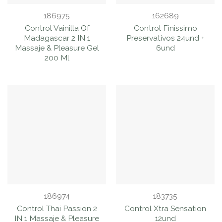
186975
162689
Control Vainilla Of
Control Finissimo
Madagascar 2 IN 1
Preservativos 24und +
Massaje & Pleasure Gel
6und
200 Ml
186974
183735
Control Thai Passion 2
Control Xtra Sensation
IN 1 Massaje & Pleasure
12und