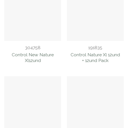
304758
191835
Control New Nature
Control Nature Xl 12und
Xl12und
+ 12und Pack