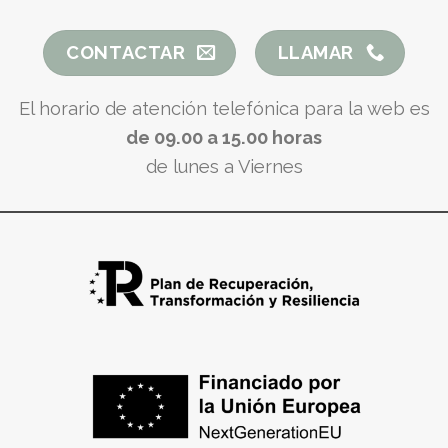
CONTACTAR
LLAMAR
El horario de atención telefónica para la web es
de 09.00 a 15.00 horas
de lunes a Viernes