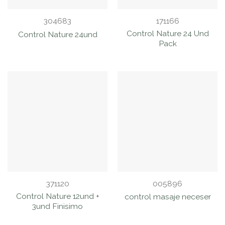
304683
171166
Control Nature 24 Und
Control Nature 24und
Pack
371120
005896
Control Nature 12und +
control masaje neceser
3und Finisimo