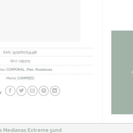
EAN:
3574660634358
SKU:
159305
ías:
CORPORAL
,
Pies
,
Rozaduras
Marca:
COMPEED
r
 Medianas Extreme 5und