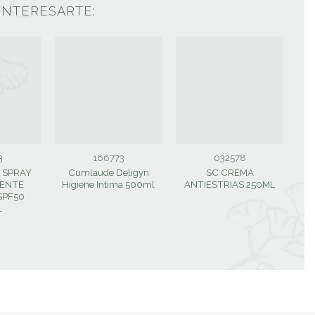
INTERESARTE:
3
166773
032578
R SPRAY
Cumlaude Deligyn
SC CREMA
ENTE
Higiene Intima 500ml
ANTIESTRIAS 250ML
C
SPF50
L