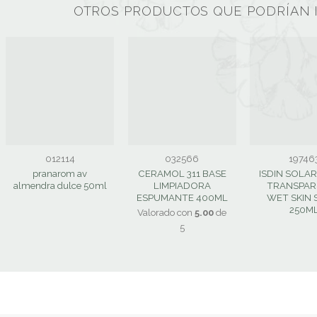
OTROS PRODUCTOS QUE PODRÍAN 
012114
032566
19746
pranarom av
CERAMOL 311 BASE
ISDIN SOLA
almendra dulce 50ml
LIMPIADORA
TRANSPAR
ESPUMANTE 400ML
WET SKIN 
250M
Valorado con
5.00
de
5