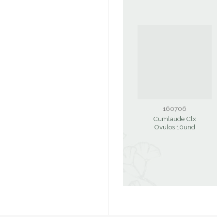
160706
Cumlaude Clx
Ovulos 10und