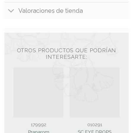
Valoraciones de tienda
OTROS PRODUCTOS QUE PODRÍAN
INTERESARTE:
179992
010291
Pranarom
SC EYE DROPS
S