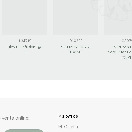
164715
010335
19207
Blevit L Infusion 150
SC BABY PASTA
Nutriben P
G
100ML
Verduritas L
235g
MIS DATOS
 venta online:
Mi Cuenta