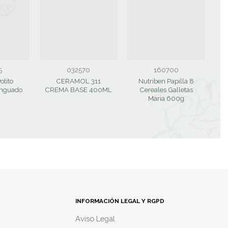
5
032570
160700
otito
CERAMOL 311
Nutriben Papilla 8
enguado
CREMA BASE 400ML
Cereales Galletas
Maria 600g
G
INFORMACIÓN LEGAL Y RGPD
Aviso Legal