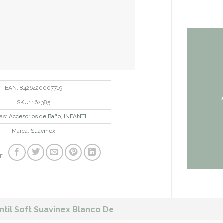
EAN:
8426420007719
SKU:
162385
ías:
Accesorios de Baño
,
INFANTIL
Marca:
Suavinex
r
antil Soft Suavinex Blanco De