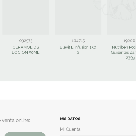
032573
164715
19206
CERAMOL DS
Blevit L Infusion 150
Nutriben Poti
LOCION 50ML
G
Guisantes Za
235g
MIS DATOS
 venta online:
Mi Cuenta