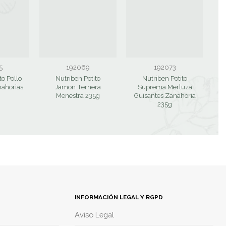
5
192069
192073
to Pollo
Nutriben Potito
Nutriben Potito
nahorias
Jamon Ternera
Suprema Merluza
Menestra 235g
Guisantes Zanahoria
235g
INFORMACIÓN LEGAL Y RGPD
Aviso Legal