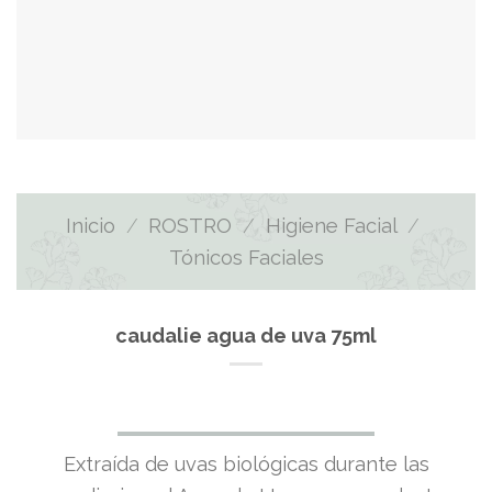
Inicio
/
ROSTRO
/
Higiene Facial
/
Tónicos Faciales
caudalie agua de uva 75ml
El
El
Extraída de uvas biológicas durante las