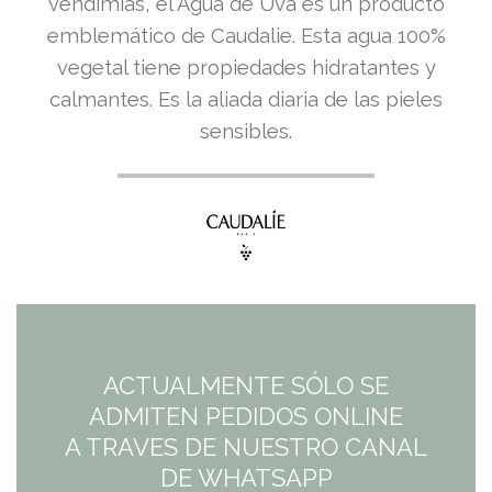
precio
precio
vendimias, el Agua de Uva es un producto
emblemático de Caudalie. Esta agua 100%
original
actual
vegetal tiene propiedades hidratantes y
era:
es:
calmantes. Es la aliada diaria de las pieles
sensibles.
8,50€.
8,50€.
ACTUALMENTE SÓLO SE
ADMITEN PEDIDOS ONLINE
A TRAVES DE NUESTRO CANAL
DE WHATSAPP