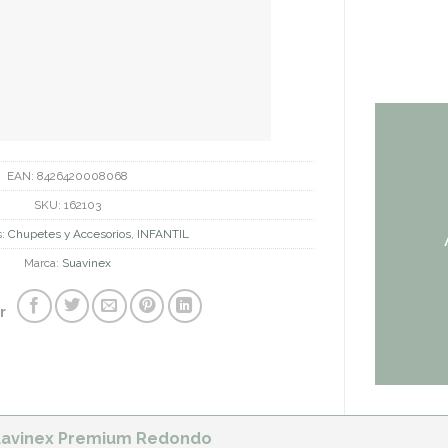
EAN:
8426420008068
SKU:
162103
s:
Chupetes y Accesorios
,
INFANTIL
Marca:
Suavinex
r
Suavinex Premium Redondo