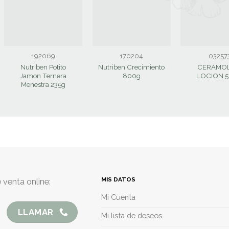
192069
170204
03257
Nutriben Potito
Nutriben Crecimiento
CERAMOL
Jamon Ternera
800g
LOCION 
Menestra 235g
MIS DATOS
 venta online:
Mi Cuenta
LLAMAR
Mi lista de deseos