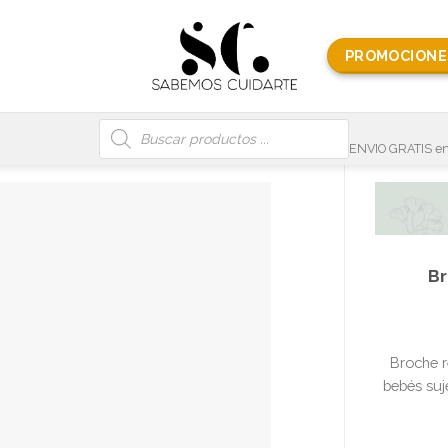
PROMOCIONE
Búsqueda
de
productos
ENVIO GRATIS en
Br
Broche r
bebés suj