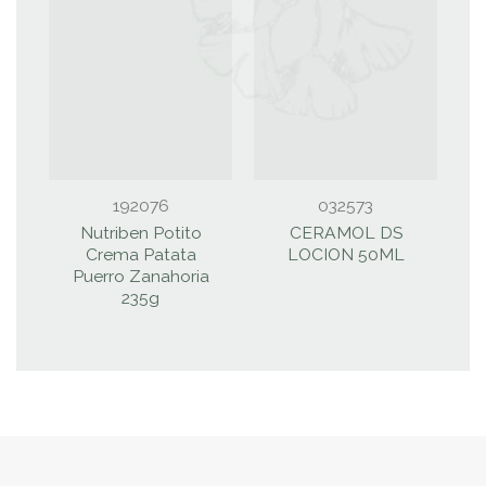
192076
032573
Nutriben Potito
CERAMOL DS
B
Crema Patata
LOCION 50ML
Puerro Zanahoria
235g