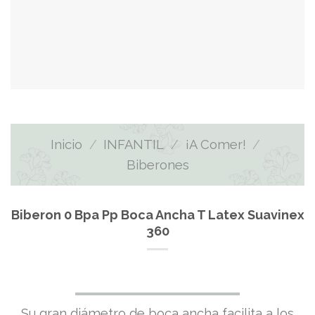
Inicio
/
INFANTIL
/
¡A Comer!
/
Biberones
Biberon 0 Bpa Pp Boca Ancha T Latex Suavinex
360
Su gran diámetro de boca ancha facilita a los