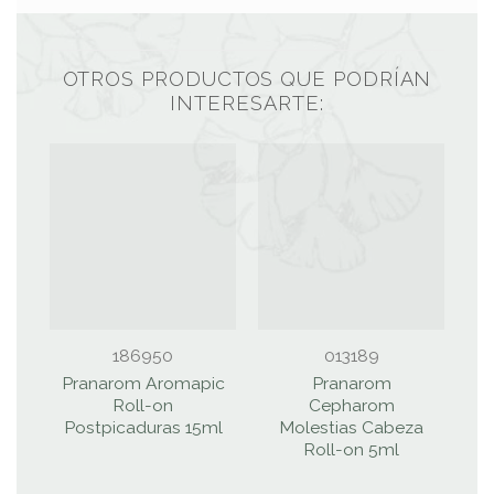
OTROS PRODUCTOS QUE PODRÍAN
INTERESARTE:
186950
013189
Pranarom Aromapic
Pranarom
Roll-on
Cepharom
A
Postpicaduras 15ml
Molestias Cabeza
Roll-on 5ml