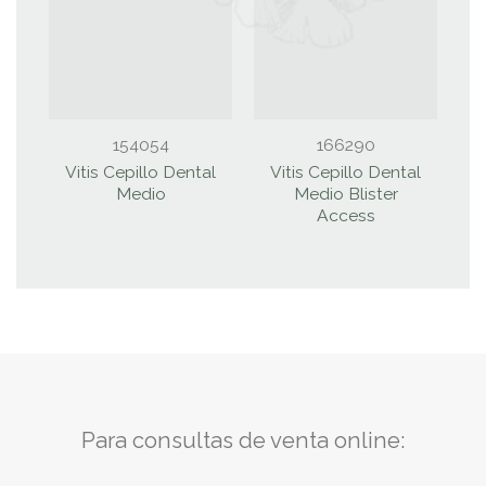
154054
166290
Vitis Cepillo Dental
Vitis Cepillo Dental
V
Medio
Medio Blister
A
Access
Para consultas de venta online: