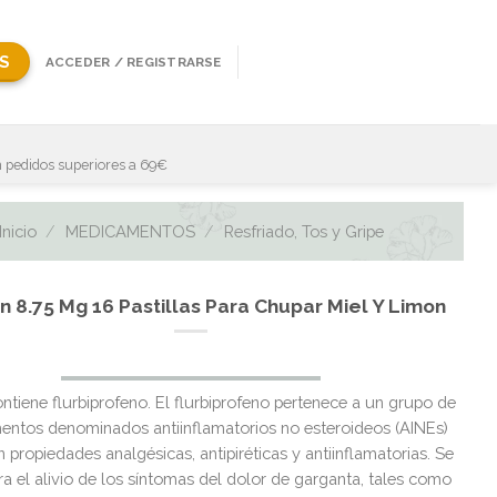
S
ACCEDER / REGISTRARSE
 pedidos superiores a 69€
Inicio
/
MEDICAMENTOS
/
Resfriado, Tos y Gripe
n 8.75 Mg 16 Pastillas Para Chupar Miel Y Limon
El
El
ntiene flurbiprofeno. El flurbiprofeno pertenece a un grupo de
precio
precio
ntos denominados antiinflamatorios no esteroideos (AINEs)
original
actual
n propiedades analgésicas, antipiréticas y antiinflamatorias. Se
era:
es:
ara el alivio de los síntomas del dolor de garganta, tales como