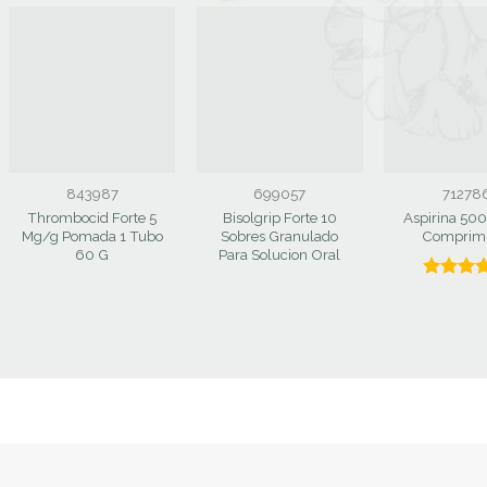
843987
699057
71278
Thrombocid Forte 5
Bisolgrip Forte 10
Aspirina 50
Mg/g Pomada 1 Tubo
Sobres Granulado
Comprim
60 G
Para Solucion Oral
Valorado
con
5.0
de 5