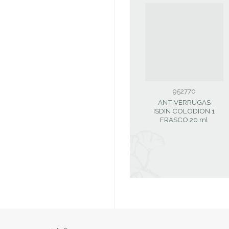
952770
ANTIVERRUGAS
ISDIN COLODION 1
FRASCO 20 ml