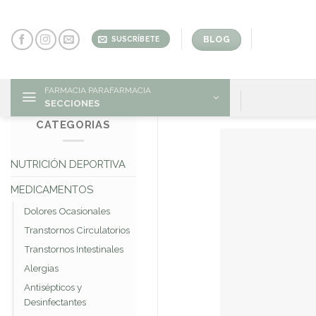
Skip
to
content
BLOG
SUSCRÍBETE
FARMACIA PARAFARMACIA
SECCIONES
CATEGORIAS
NUTRICIÓN DEPORTIVA
MEDICAMENTOS
Dolores Ocasionales
Transtornos Circulatorios
Transtornos Intestinales
Alergias
Antisépticos y
Desinfectantes