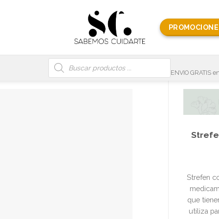
PROMOCIONE
Búsqueda
de
productos
ENVIO GRATIS en
Strefe
Strefen co
medicame
que tiene
utiliza p