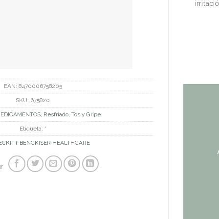
irritac
EAN:
8470006758205
SKU:
675820
EDICAMENTOS
,
Resfriado, Tos y Gripe
Etiqueta:
*
ECKITT BENCKISER HEALTHCARE
r