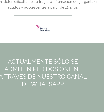
ión, dolor, dificultad para tragar e inflamación de garganta en
13,26€.
10,58€.
adultos y adolescentes a partir de 12 años.
ACTUALMENTE SÓLO SE
ADMITEN PEDIDOS ONLINE
A TRAVES DE NUESTRO CANAL
DE WHATSAPP