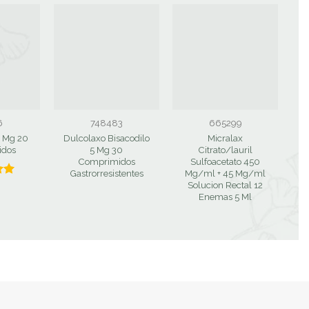
6
748483
665299
0 Mg 20
Dulcolaxo Bisacodilo
Micralax
idos
5 Mg 30
Citrato/lauril
Comprimidos
Sulfoacetato 450
M
Gastrorresistentes
Mg/ml + 45 Mg/ml
Solucion Rectal 12
0
Enemas 5 Ml