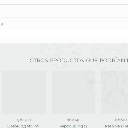
da
OTROS PRODUCTOS QUE PODRÍAN 
962720
660142
68804
Ojosbel 0,3 Mg/ml +
Pepcid 10 Mg 12
Respibien Fr