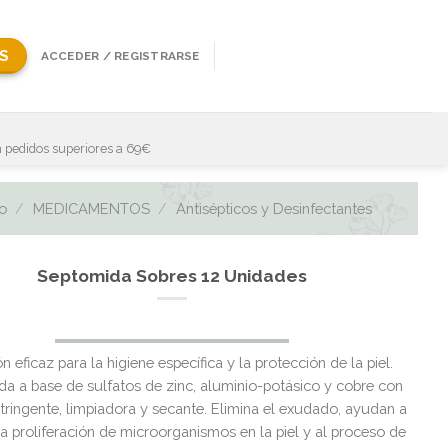
S
ACCEDER / REGISTRARSE
 pedidos superiores a 69€
io
/
MEDICAMENTOS
/
Antisépticos y Desinfectantes
Septomida Sobres 12 Unidades
El
El
n eficaz para la higiene específica y la protección de la piel.
precio
precio
a a base de sulfatos de zinc, aluminio-potásico y cobre con
original
actual
tringente, limpiadora y secante. Elimina el exudado, ayudan a
era:
es:
la proliferación de microorganismos en la piel y al proceso de