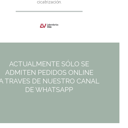
cicatrización.
22,08€.
22,08€.
ACTUALMENTE SÓLO SE
ADMITEN PEDIDOS ONLINE
A TRAVES DE NUESTRO CANAL
DE WHATSAPP