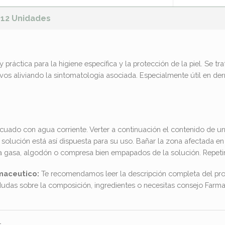
12 Unidades
 práctica para la higiene específica y la protección de la piel. Se tr
os aliviando la sintomatología asociada. Especialmente útil en der
ecuado con agua corriente. Verter a continuación el contenido de u
a solución está así dispuesta para su uso. Bañar la zona afectada e
a gasa, algodón o compresa bien empapados de la solución. Repetir 
maceutico:
Te recomendamos leer la descripción completa del pro
dudas sobre la composición, ingredientes o necesitas consejo Far
l