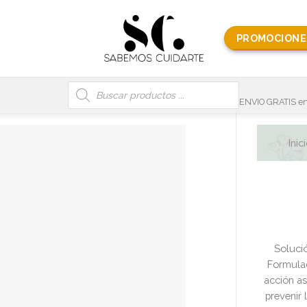
PROMOCIONE
Búsqueda
de
productos
ENVIO GRATIS en
Inic
Solució
Formulad
acción as
prevenir 