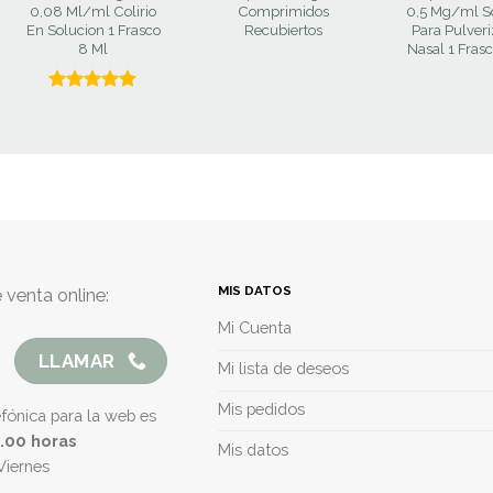
0,08 Ml/ml Colirio
Comprimidos
0,5 Mg/ml S
En Solucion 1 Frasco
Recubiertos
Para Pulver
8 Ml
Nasal 1 Frasc
Valorado
con
5.00
de 5
MIS DATOS
 venta online:
Mi Cuenta
LLAMAR
Mi lista de deseos
Mis pedidos
efónica para la web es
5.00 horas
Mis datos
Viernes