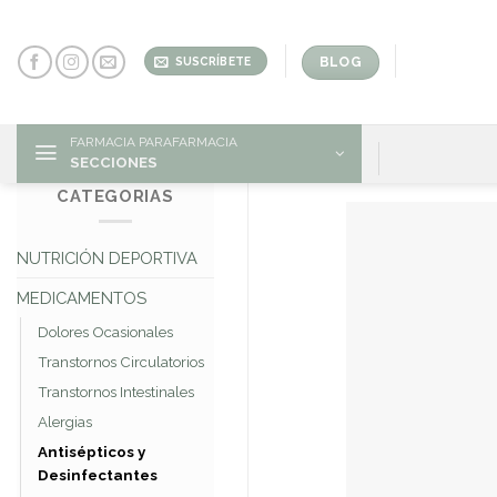
Skip
to
content
BLOG
SUSCRÍBETE
FARMACIA PARAFARMACIA
SECCIONES
CATEGORIAS
NUTRICIÓN DEPORTIVA
MEDICAMENTOS
Dolores Ocasionales
Transtornos Circulatorios
Transtornos Intestinales
Alergias
Antisépticos y
Desinfectantes