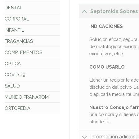
DENTAL
Septomida Sobres 
CORPORAL
INDICACIONES
INFANTIL
Solución eficaz, segura y
FRAGANCIAS
dermatológicos exudativ
COMPLEMENTOS
exudativos, etc.)
ÓPTICA
COMO USARLO
COVID-19
Llenar un recipiente ad
SALUD
disolución del polvo. L
o aplicarla mediante un
MUNDO PRANAROM
Nuestro Consejo far
ORTOPEDIA
una compra y si tienes 
atenderte.
Información adiciona