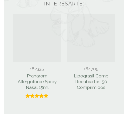
INTERESARTE:
182335
164705
Pranarom
Lipograsil Comp
A
Allergoforce Spray
Recubiertos 50
Nasal 15ml
Comprimidos
Valorado
con
5.00
de 5