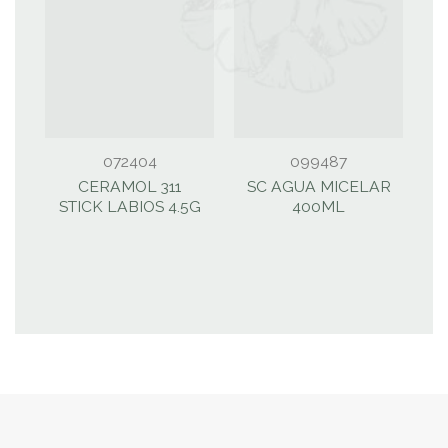
072404
099487
CERAMOL 311
SC AGUA MICELAR
S
STICK LABIOS 4.5G
400ML