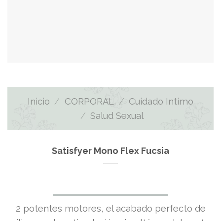
Inicio
/
CORPORAL
/
Cuidado Intimo
/
Salud Sexual
Satisfyer Mono Flex Fucsia
El
El
2 potentes motores, el acabado perfecto de