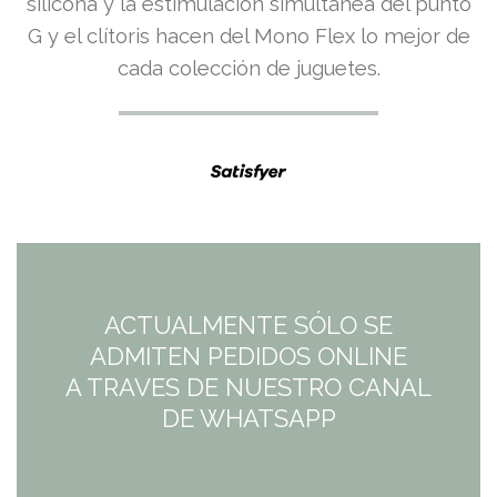
precio
precio
silicona y la estimulación simultánea del punto
G y el clítoris hacen del Mono Flex lo mejor de
original
actual
cada colección de juguetes.
era:
es:
22,95€.
16,07€.
ACTUALMENTE SÓLO SE
ADMITEN PEDIDOS ONLINE
A TRAVES DE NUESTRO CANAL
DE WHATSAPP