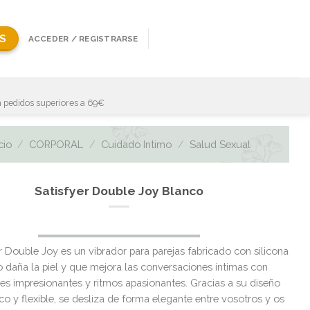
S
ACCEDER / REGISTRARSE
 pedidos superiores a 69€
cio
/
CORPORAL
/
Cuidado Intimo
/
Salud Sexual
Satisfyer Double Joy Blanco
El
El
er Double Joy es un vibrador para parejas fabricado con silicona
precio
precio
 daña la piel y que mejora las conversaciones íntimas con
original
actual
nes impresionantes y ritmos apasionantes. Gracias a su diseño
era:
es:
o y flexible, se desliza de forma elegante entre vosotros y os