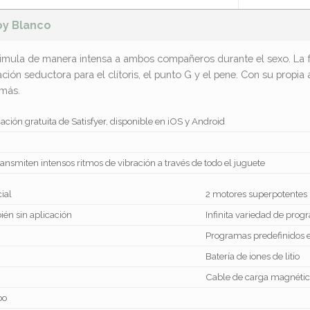
oy Blanco
imula de manera intensa a ambos compañeros durante el sexo. La fo
ión seductora para el clítoris, el punto G y el pene. Con su propia
 más.
ación gratuita de Satisfyer, disponible en iOS y Android
ansmiten intensos ritmos de vibración a través de todo el juguete
ial
2 motores superpotentes
bién sin aplicación
Infinita variedad de prog
Programas predefinidos e
Batería de iones de litio
Cable de carga magnétic
po