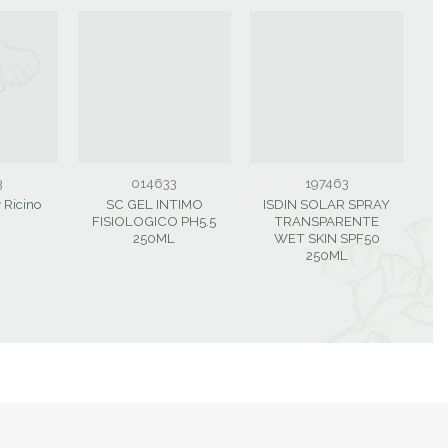
3
014633
197463
 Ricino
SC GEL INTIMO
ISDIN SOLAR SPRAY
S
FISIOLOGICO PH5.5
TRANSPARENTE
250ML
WET SKIN SPF50
250ML