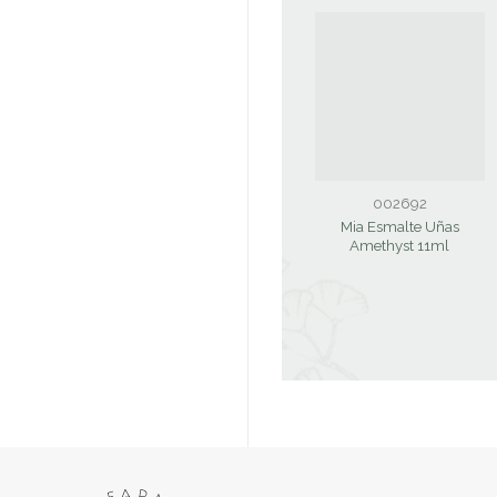
002692
Mia Esmalte Uñas
Amethyst 11ml