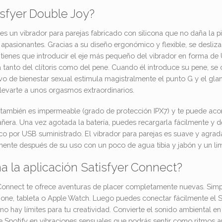
isfyer Double Joy?
 es un vibrador para parejas fabricado con silicona que no daña la p
 apasionantes. Gracias a su diseño ergonómico y flexible, se desliz
tienes que introducir el eje más pequeño del vibrador en forma de U
 tanto del clítoris como del pene. Cuando él introduce su pene, se 
itivo de bienestar sexual estimula magistralmente el punto G y el g
evarte a unos orgasmos extraordinarios.
s también es impermeable (grado de protección IPX7) y te puede a
ñera. Una vez agotada la batería, puedes recargarla fácilmente y 
 por USB suministrado. El vibrador para parejas es suave y agradabl
lmente después de su uso con un poco de agua tibia y jabón y un li
 la aplicación Satisfyer Connect?
 Connect te ofrece aventuras de placer completamente nuevas. Simp
one, tableta o Apple Watch. Luego puedes conectar fácilmente el Sa
; no hay límites para tu creatividad. Convierte el sonido ambiental en
e Spotify en vibraciones sensuales que podrás sentir como ritmos a