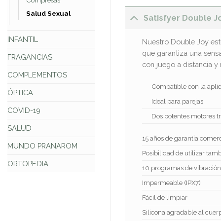
Compresas
Salud Sexual
Satisfyer Double J
INFANTIL
Nuestro Double Joy est
que garantiza una sensac
FRAGANCIAS
con juego a distancia y
COMPLEMENTOS
Compatible con la aplic
ÓPTICA
Ideal para parejas
COVID-19
Dos potentes motores tr
SALUD
15 años de garantía comerc
MUNDO PRANAROM
Posibilidad de utilizar tam
ORTOPEDIA
10 programas de vibración
Impermeable (IPX7)
Fácil de limpiar
Silicona agradable al cuer