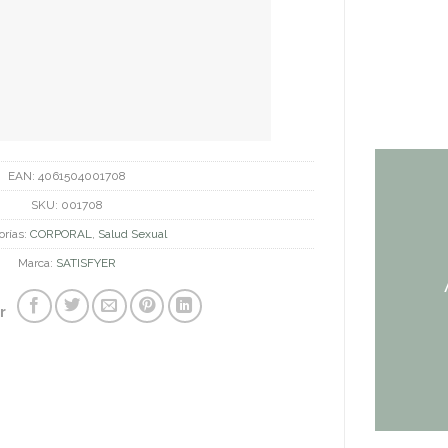
EAN:
4061504001708
SKU:
001708
orías:
CORPORAL
,
Salud Sexual
Marca:
SATISFYER
r