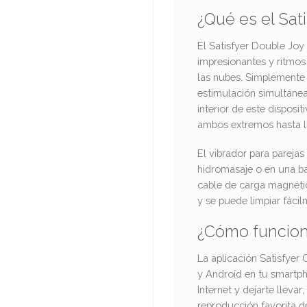
¿Qué es el Sat
El Satisfyer Double Joy
impresionantes y ritmos
las nubes. Simplemente 
estimulación simultánea
interior de este dispos
ambos extremos hasta ll
El vibrador para pareja
hidromasaje o en una ba
cable de carga magnético
y se puede limpiar fáci
¿Cómo funciona
La aplicación Satisfyer
y Android en tu smartph
Internet y dejarte llevar
reproducción favorita d