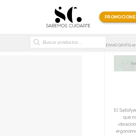
PROMOCIONE
Búsqueda
de
productos
ENVIO GRATIS en
Ini
El Satisfy
que no
vibracio
ergonómic