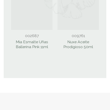
002687
009761
Mia Esmalte Uñas
Nuxe Aceite
Ballerina Pink 11ml
Prodigioso 50ml
H