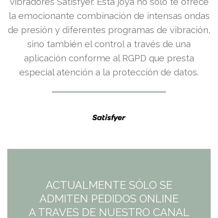
precio
precio
vibradores Satisfyer. Esta joya no solo te ofrece
la emocionante combinación de intensas ondas
original
actual
de presión y diferentes programas de vibración,
era:
es:
sino también el control a través de una
aplicación conforme al RGPD que presta
24,95€.
17,47€.
especial atención a la protección de datos.
ACTUALMENTE SÓLO SE
ADMITEN PEDIDOS ONLINE
A TRAVES DE NUESTRO CANAL