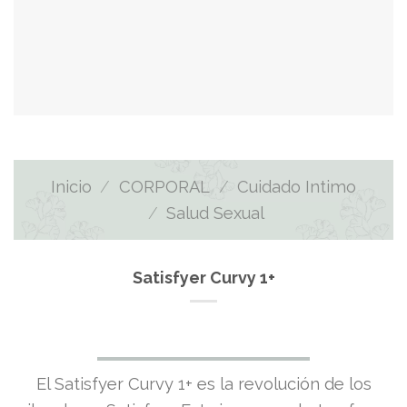
Inicio
/
CORPORAL
/
Cuidado Intimo
/
Salud Sexual
Satisfyer Curvy 1+
El
El
El Satisfyer Curvy 1+ es la revolución de los