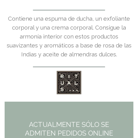
El
El
Contiene una espuma de ducha, un exfoliante
precio
precio
corporal y una crema corporal. Consigue la
armonía interior con estos productos
original
actual
suavizantes y aromáticos a base de rosa de las
era:
es:
Indias y aceite de almendras dulces.
19,90€.
19,90€.
ACTUALMENTE SÓLO SE
ADMITEN PEDIDOS ONLINE