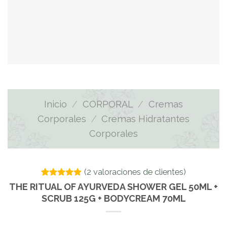
Inicio
/
CORPORAL
/
Cremas
Corporales
/
Cremas Hidratantes
Corporales
(
2
valoraciones de clientes)
Valorado
2
THE RITUAL OF AYURVEDA SHOWER GEL 50ML +
con
5.00
SCRUB 125G + BODYCREAM 70ML
de 5 en
base a
valoraciones
de clientes