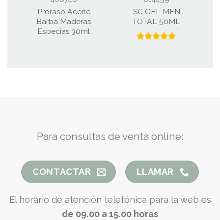
Proraso Aceite
SC GEL MEN
C
Barba Maderas
TOTAL 50ML
Especias 30ml
Valorado
con
5.00
de 5
Para consultas de venta online:
CONTACTAR
LLAMAR
El horario de atención telefónica para la web es
de 09.00 a 15.00 horas