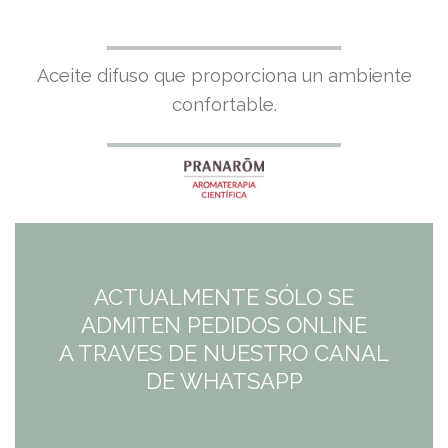
El
El
Aceite difuso que proporciona un ambiente
precio
precio
confortable.
original
actual
era:
es:
8,95€.
5,82€.
ACTUALMENTE SÓLO SE
ADMITEN PEDIDOS ONLINE
A TRAVES DE NUESTRO CANAL
DE WHATSAPP