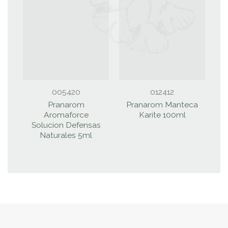
005420
012412
Pranarom
Pranarom Manteca
Aromaforce
Karite 100ml
A
Solucion Defensas
Naturales 5ml