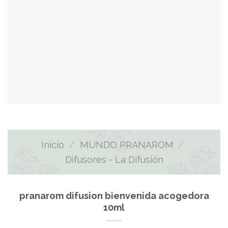
Inicio
/
MUNDO PRANAROM
/
Difusores - La Difusión
pranarom difusion bienvenida acogedora
10ml