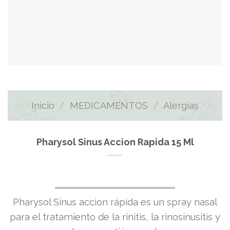
Inicio
/
MEDICAMENTOS
/
Alergias
Pharysol Sinus Accion Rapida 15 Ml
El
El
Pharysol Sinus accion rápida es un spray nasal
precio
precio
para el tratamiento de la rinitis, la rinosinusitis y