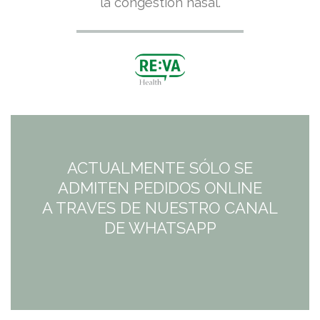
la congestión nasal.
original
actual
era:
es:
7,95€.
7,95€.
ACTUALMENTE SÓLO SE
ADMITEN PEDIDOS ONLINE
A TRAVES DE NUESTRO CANAL
DE WHATSAPP