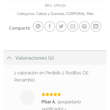
SKU:
176030
Categorías:
Callos y Durezas
,
CORPORAL
,
Pies
Compartir
Valoraciones (1)
1 valoración en
Pedisilk 2 Rodillos DE
Recambio
Valorado
Pilar A.
(propietario
con
5
de 5
verificado)
–