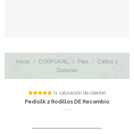
Inicio
/
CORPORAL
/
Pies
/
Callos y
Durezas
(
1
valoración de cliente)
Valorado
1
Pedisilk 2 Rodillos DE Recambio
con
5.00
de 5 en
base a
valoración
de un
cliente