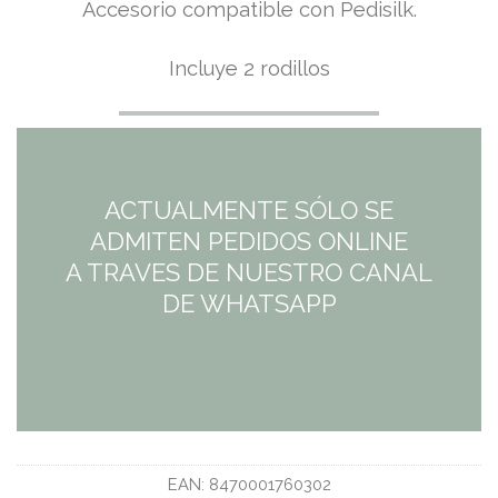
El
El
Accesorio compatible con Pedisilk.
precio
precio
Incluye 2 rodillos
original
actual
era:
es:
14,50€.
7,25€.
ACTUALMENTE SÓLO SE
ADMITEN PEDIDOS ONLINE
A TRAVES DE NUESTRO CANAL
DE WHATSAPP
EAN:
8470001760302