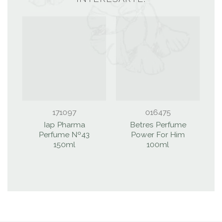
171097
016475
Iap Pharma
Betres Perfume
Perfume Nº43
Power For Him
150ml
100ml