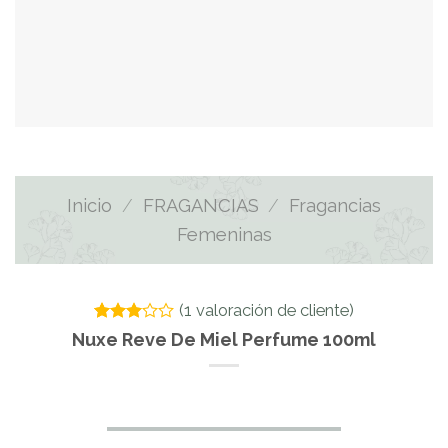
Inicio
/
FRAGANCIAS
/
Fragancias
Femeninas
(
1
valoración de cliente)
Valorado
1
Nuxe Reve De Miel Perfume 100ml
con
3.00
de 5
en
base a
valoración
de un