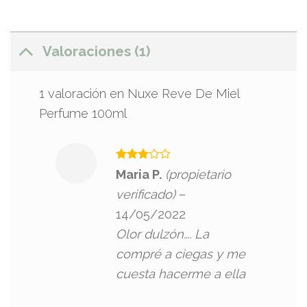
Valoraciones (1)
1 valoración en
Nuxe Reve De Miel
Perfume 100ml
Valorado
Maria P.
(propietario
con
3
de 5
verificado)
–
14/05/2022
Olor dulzón…. La
compré a ciegas y me
cuesta hacerme a ella