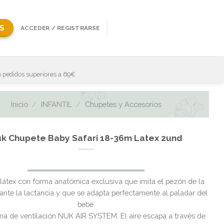
S
ACCEDER / REGISTRARSE
 pedidos superiores a 69€
Inicio
/
INFANTIL
/
Chupetes y Accesorios
k Chupete Baby Safari 18-36m Latex 2und
El
El
 látex con forma anatómica exclusiva que imita el pezón de la
precio
precio
nte la lactancia y que se adapta perfectamente al paladar del
original
actual
bebé.
era:
es:
ma de ventilación NUK AIR SYSTEM. El aire escapa a través de