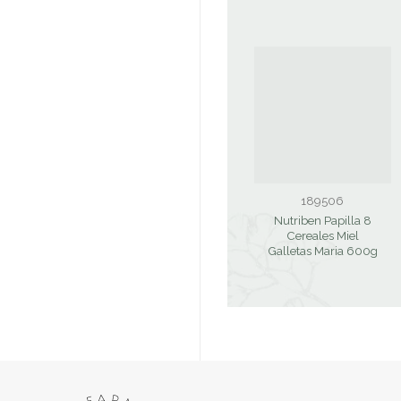
189506
Nutriben Papilla 8
Cereales Miel
Galletas Maria 600g