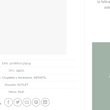
la teti
ade
EAN:
4008600379041
SKU:
199721
s:
Chupetes y Accesorios
,
INFANTIL
Etiqueta:
OUTLET
Marca:
NUK
r