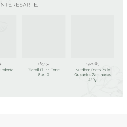
INTERESARTE:
4
185157
192065
cimiento
Blemil Plus 1 Forte
Nutriben Potito Pollo
800 G
Guisantes Zanahorias
235g