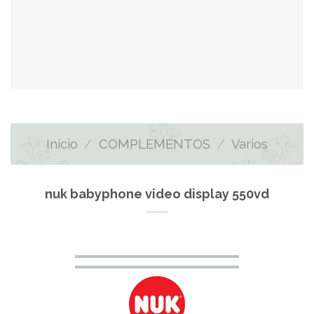
Inicio
/
COMPLEMENTOS
/
Varios
nuk babyphone video display 550vd
El
El
precio
precio