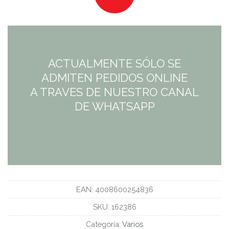
original
actual
era:
es:
125,95€.
81,87€.
ACTUALMENTE SÓLO SE
ADMITEN PEDIDOS ONLINE
A TRAVES DE NUESTRO CANAL
DE WHATSAPP
EAN:
4008600254836
SKU:
162386
Categoría:
Varios