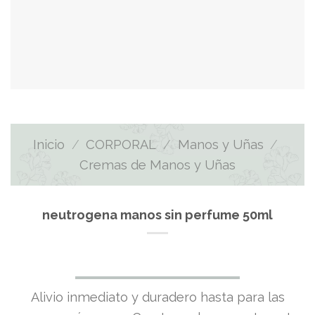
Inicio
/
CORPORAL
/
Manos y Uñas
/
Cremas de Manos y Uñas
neutrogena manos sin perfume 50ml
El
El
Alivio inmediato y duradero hasta para las