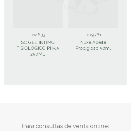
014633
009761
SC GEL INTIMO
Nuxe Aceite
C
FISIOLOGICO PH5.5
Prodigioso 50ml
250ML
Para consultas de venta online: