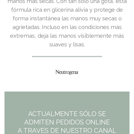
precio
precio
manos más secas. Con tan solo una gota, esta
fórmula rica en glicerina alivia y protege de
original
actual
forma instantánea las manos muy secas o
era:
es:
agrietadas. Incluso en las condiciones más
extremas, deja las manos visiblemente más
7,42€.
7,42€.
suaves y lisas.
ACTUALMENTE SÓLO SE
ADMITEN PEDIDOS ONLINE
A TRAVES DE NUESTRO CANAL