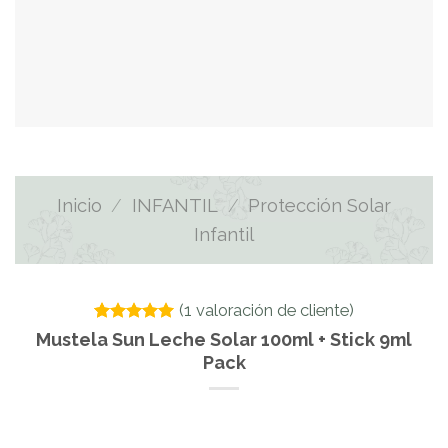
Inicio
/
INFANTIL
/
Protección Solar
Infantil
(
1
valoración de cliente)
Valorado
1
Mustela Sun Leche Solar 100ml + Stick 9ml
con
5.00
Pack
de 5 en
base a
valoración
de un
cliente