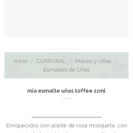
Inicio
/
CORPORAL
/
Manos y Uñas
/
Esmaltes de Uñas
mia esmalte uñas toffee 11ml
El
El
Enriquecidos con aceite de rosa mosqueta, con