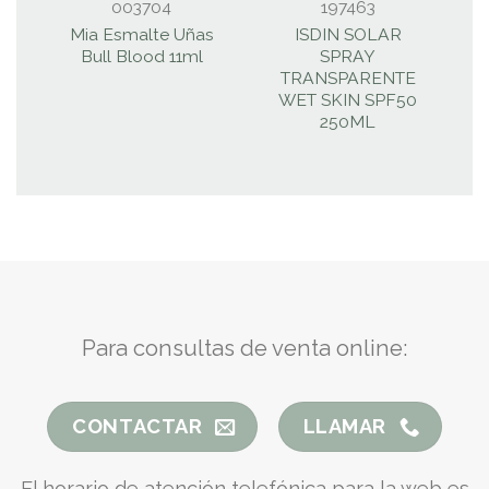
003704
197463
Mia Esmalte Uñas
ISDIN SOLAR
Bull Blood 11ml
SPRAY
C
TRANSPARENTE
WET SKIN SPF50
250ML
Para consultas de venta online:
CONTACTAR
LLAMAR
El horario de atención telefónica para la web es