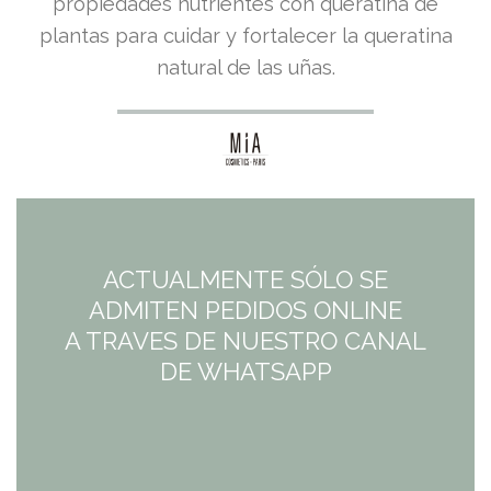
precio
precio
propiedades nutrientes con queratina de
plantas para cuidar y fortalecer la queratina
original
actual
natural de las uñas.
era:
es:
7,95€.
7,95€.
ACTUALMENTE SÓLO SE
ADMITEN PEDIDOS ONLINE
A TRAVES DE NUESTRO CANAL
DE WHATSAPP