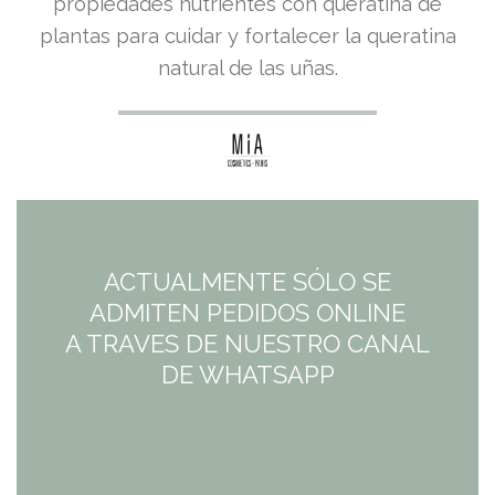
precio
precio
propiedades nutrientes con queratina de
plantas para cuidar y fortalecer la queratina
original
actual
natural de las uñas.
era:
es:
7,95€.
7,95€.
ACTUALMENTE SÓLO SE
ADMITEN PEDIDOS ONLINE
A TRAVES DE NUESTRO CANAL
DE WHATSAPP