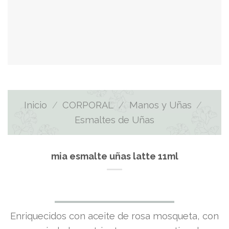
Inicio
/
CORPORAL
/
Manos y Uñas
/
Esmaltes de Uñas
mia esmalte uñas latte 11ml
El
El
Enriquecidos con aceite de rosa mosqueta, con