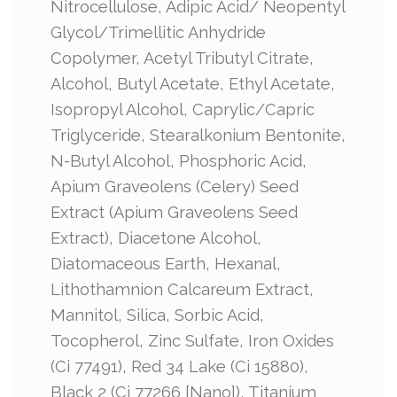
Nitrocellulose, Adipic Acid/ Neopentyl
Glycol/Trimellitic Anhydride
Copolymer, Acetyl Tributyl Citrate,
Alcohol, Butyl Acetate, Ethyl Acetate,
Isopropyl Alcohol, Caprylic/Capric
Triglyceride, Stearalkonium Bentonite,
N-Butyl Alcohol, Phosphoric Acid,
Apium Graveolens (Celery) Seed
Extract (Apium Graveolens Seed
Extract), Diacetone Alcohol,
Diatomaceous Earth, Hexanal,
Lithothamnion Calcareum Extract,
Mannitol, Silica, Sorbic Acid,
Tocopherol, Zinc Sulfate, Iron Oxides
(Ci 77491), Red 34 Lake (Ci 15880),
Black 2 (Ci 77266 [Nano]), Titanium