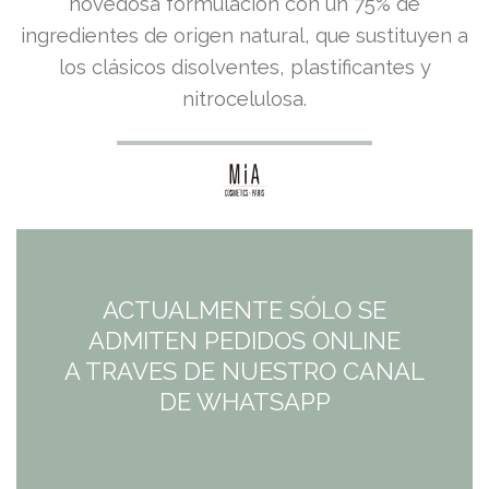
precio
precio
novedosa formulación con un 75% de
ingredientes de origen natural, que sustituyen a
original
actual
los clásicos disolventes, plastificantes y
era:
es:
nitrocelulosa.
7,95€.
7,95€.
ACTUALMENTE SÓLO SE
ADMITEN PEDIDOS ONLINE
A TRAVES DE NUESTRO CANAL
DE WHATSAPP