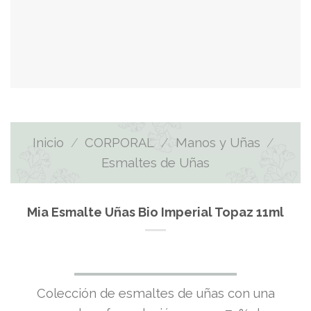
Inicio
/
CORPORAL
/
Manos y Uñas
/
Esmaltes de Uñas
Mia Esmalte Uñas Bio Imperial Topaz 11ml
El
El
Colección de esmaltes de uñas con una