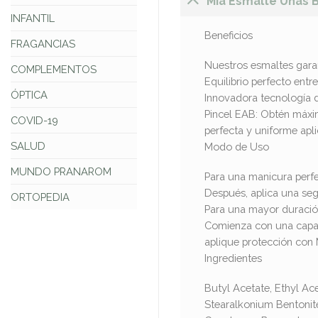
Mia Esmalte Uñas 
INFANTIL
Beneficios
FRAGANCIAS
Nuestros esmaltes garan
COMPLEMENTOS
Equilibrio perfecto ent
ÓPTICA
Innovadora tecnología de
Pincel EAB: Obtén máxim
COVID-19
perfecta y uniforme apli
SALUD
Modo de Uso
MUNDO PRANAROM
Para una manicura perfe
Después, aplica una segu
ORTOPEDIA
Para una mayor duración
Comienza con una capa fi
aplique protección con 
Ingredientes
Butyl Acetate, Ethyl Ace
Stearalkonium Bentonite