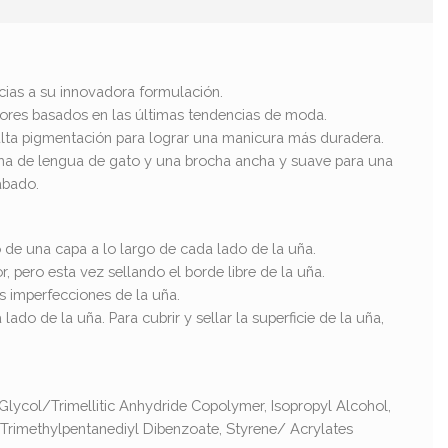
cias a su innovadora formulación.
lores basados en las últimas tendencias de moda.
u alta pigmentación para lograr una manicura más duradera.
rma de lengua de gato y una brocha ancha y suave para una
abado.
o de una capa a lo largo de cada lado de la uña.
, pero esta vez sellando el borde libre de la uña.
s imperfecciones de la uña.
do de la uña. Para cubrir y sellar la superficie de la uña,
l Glycol/Trimellitic Anhydride Copolymer, Isopropyl Alcohol,
 Trimethylpentanediyl Dibenzoate, Styrene/ Acrylates