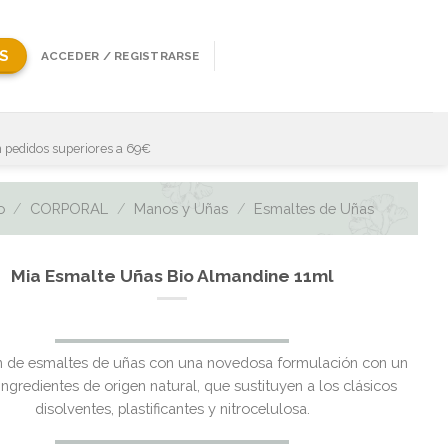
S
ACCEDER / REGISTRARSE
 pedidos superiores a 69€
o
/
CORPORAL
/
Manos y Uñas
/
Esmaltes de Uñas
Mia Esmalte Uñas Bio Almandine 11ml
El
El
n de esmaltes de uñas con una novedosa formulación con un
precio
precio
ngredientes de origen natural, que sustituyen a los clásicos
original
actual
disolventes, plastificantes y nitrocelulosa.
era:
es: