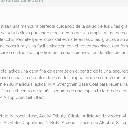
Bio Almandine 11ml
tizan una manicura perfecta cuidando de la salud de tus uñas gra
re salud y belleza pudiendo elegir dentro de una amplia gama de co
 color: Permite fijar el color del esmalte en las uñas, gracias a s
a cobertura y una fácil aplicación con el novedoso pincel con fo
cación en toda la superficie de la uña, cuidando los detalles del ac
cta, aplica una capa fina de esmalte en el centro de la uña, seguid
nda capa fina de color de esmalte , al igual que en el trazo anterior
 en su manicura, aplicar MIA Strengthen Base Coat para rellenar la
na en el centro de la uña, seguido de una capa a lo largo de cada la
MIA Top Coat Gel Effect.
tate, Nitrocellulose, Acetyl Tributyl Citrate, Adipic Acid/Neopenty
, Acrylates Copolymer, N-Butyl Alcohol, Diacetone Alcohol, Silica,