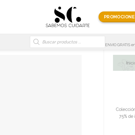
PROMOCIONE
Búsqueda
de
productos
ENVIO GRATIS en
Inici
Colecció
75% de i