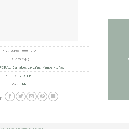
EAN:
8436558880962
SKU:
002443
PORAL
,
Esmaltes de Uñas
,
Manos y Uñas
Etiqueta:
OUTLET
Marca:
Mia
r