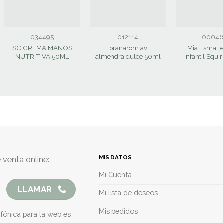
034495
012114
00046
SC CREMA MANOS
pranarom av
Mia Esmalt
NUTRITIVA 50ML
almendra dulce 50ml
Infantil Squi
MIS DATOS
 venta online:
Mi Cuenta
LLAMAR
Mi lista de deseos
Mis pedidos
efónica para la web es