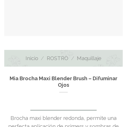
Inicio
/
ROSTRO
/
Maquillaje
Mia Brocha Maxi Blender Brush – Difuminar
Ojos
El
El
Brocha maxi blender redonda, permite una
perfecta aplicación de primers y sombras de