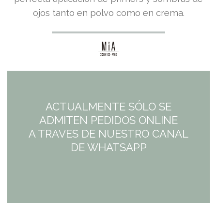
precio
precio
ojos tanto en polvo como en crema.
original
actual
era:
es:
11,95€.
11,95€.
ACTUALMENTE SÓLO SE
ADMITEN PEDIDOS ONLINE
A TRAVES DE NUESTRO CANAL
DE WHATSAPP