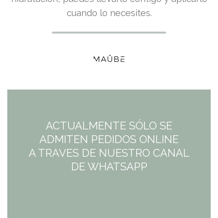
precio
precio
cuando lo necesites.
original
actual
era:
es:
18,95€.
18,95€.
ACTUALMENTE SÓLO SE
ADMITEN PEDIDOS ONLINE
A TRAVES DE NUESTRO CANAL
DE WHATSAPP