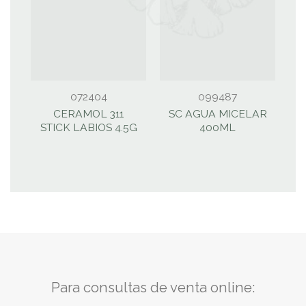
072404
099487
CERAMOL 311
SC AGUA MICELAR
S
STICK LABIOS 4.5G
400ML
Para consultas de venta online: