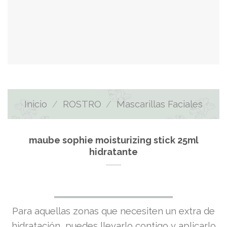
Inicio
/
ROSTRO
/
Mascarillas Faciales
maube sophie moisturizing stick 25ml
hidratante
El
El
Para aquellas zonas que necesiten un extra de
hidratación, puedes llevarlo contigo y aplicarlo