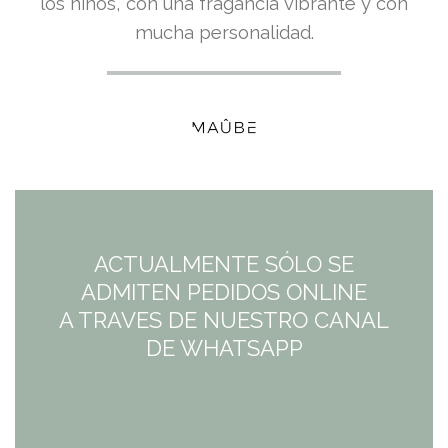
precio
precio
los niños, con una fragancia vibrante y con
mucha personalidad.
original
actual
era:
es:
9,95€.
9,95€.
ACTUALMENTE SÓLO SE
ADMITEN PEDIDOS ONLINE
A TRAVES DE NUESTRO CANAL
DE WHATSAPP