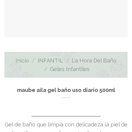
Inicio
/
INFANTIL
/
La Hora Del Baño
/
Geles Infantiles
maube aila gel baño uso diario 500ml
El
El
Gel de baño que limpia con delicadeza la piel de