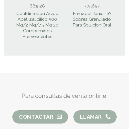
681528
705657
Couldina Con Acido
Frenadol Junior 10
Acetilsalicilico 500
Sobres Granulado
M
Mg/2 Mg/7,5 Mg 20
Para Solucion Oral
Comprimidos
Efervescentes
Para consultas de venta online:
CONTACTAR
LLAMAR