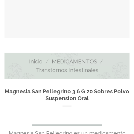
Inicio
/
MEDICAMENTOS
/
Transtornos Intestinales
Magnesia San Pellegrino 3.6 G 20 Sobres Polvo
Suspension Oral
El
El
Magnesia San Pellegrino es un medicamento