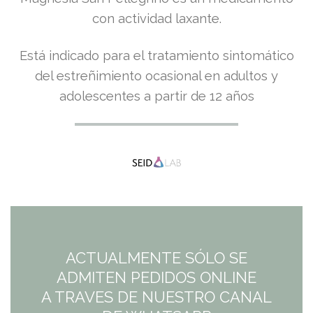
precio
precio
con actividad laxante.
original
actual
Está indicado para el tratamiento sintomático
del estreñimiento ocasional en adultos y
era:
es:
adolescentes a partir de 12 años
8,20€.
7,38€.
ACTUALMENTE SÓLO SE
ADMITEN PEDIDOS ONLINE
A TRAVES DE NUESTRO CANAL