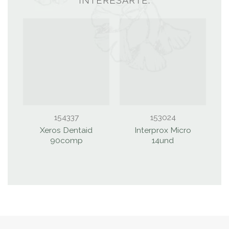
INTERESARTE:
154337
153024
Xeros Dentaid
Interprox Micro
V
90comp
14und