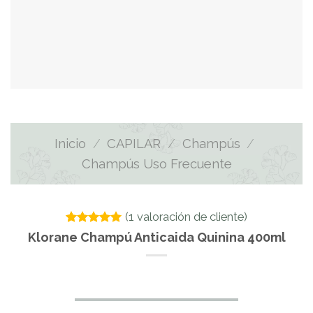
Inicio
/
CAPILAR
/
Champús
/
Champús Uso Frecuente
(
1
valoración de cliente)
Valorado
1
Klorane Champú Anticaida Quinina 400ml
con
5.00
de 5 en
base a
valoración
de un
cliente