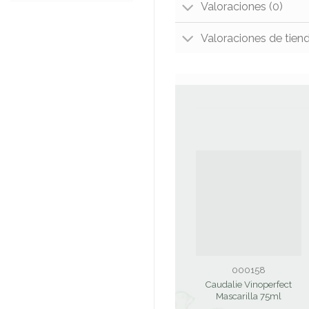
Valoraciones (0)
Valoraciones de tien
000158
Caudalie Vinoperfect
Mascarilla 75ml