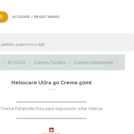
S
ACCEDER / REGISTRARSE
 pedidos superiores a 69€
o
/
ROSTRO
/
Cremas Faciales
/
Cremas Hidratantes
Heliocare Ultra 90 Crema 50ml
Crema fotoprotectora para exposición solar intensa