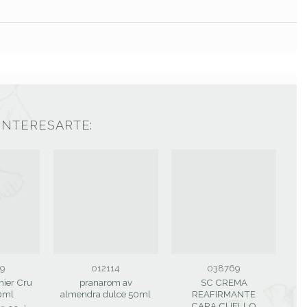
INTERESARTE:
9
012114
038769
mier Cru
pranarom av
SC CREMA
0ml
almendra dulce 50ml
REAFIRMANTE
CARA CUELLO