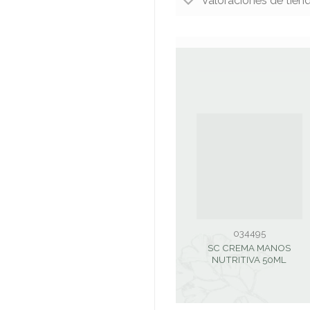
Valoraciones de tien
034495
SC CREMA MANOS
NUTRITIVA 50ML