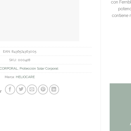
con Fernbl
potenc
contiene 
EAN:
8436574363005
SKU:
000428
CORPORAL
,
Protección Solar Corporal
Marca:
HELIOCARE
r