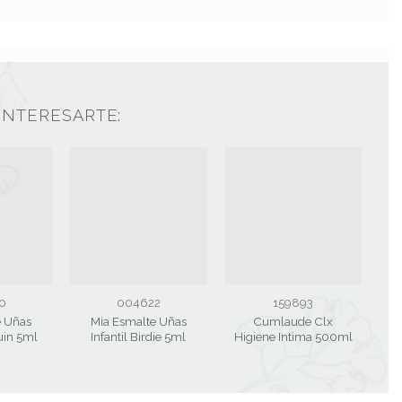
INTERESARTE:
0
004622
159893
e Uñas
Mia Esmalte Uñas
Cumlaude Clx
uin 5ml
Infantil Birdie 5ml
Higiene Intima 500ml