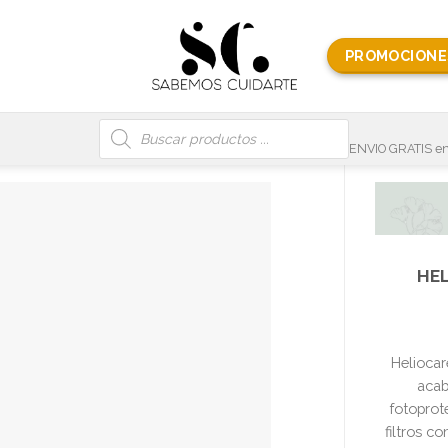
PROMOCIONE
Búsqueda
de
productos
ENVIO GRATIS en
HEL
Heliocar
acab
fotoprot
filtros c