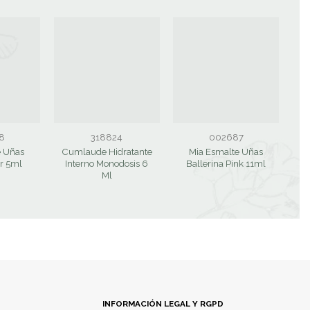
8
318824
002687
e Uñas
Cumlaude Hidratante
Mia Esmalte Uñas
C
er 5ml
Interno Monodosis 6
Ballerina Pink 11ml
Ml
INFORMACIÓN LEGAL Y RGPD