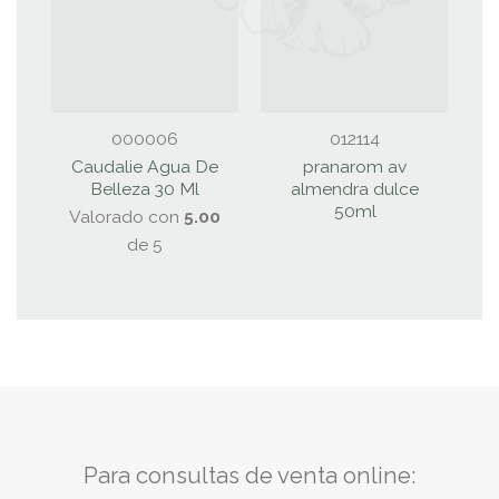
000006
012114
Caudalie Agua De
pranarom av
Belleza 30 Ml
almendra dulce
V
50ml
Valorado con
5.00
de 5
Para consultas de venta online: