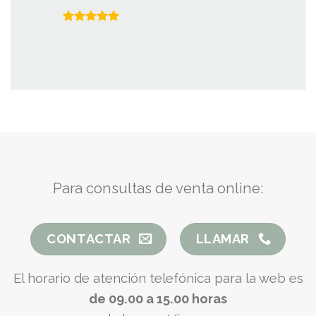
A
Valorado
con
5.00
de 5
Para consultas de venta online:
CONTACTAR
LLAMAR
El horario de atención telefónica para la web es
de 09.00 a 15.00 horas