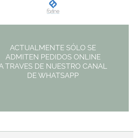
7,95€.
5,17€.
ACTUALMENTE SÓLO SE
ADMITEN PEDIDOS ONLINE
A TRAVES DE NUESTRO CANAL
DE WHATSAPP