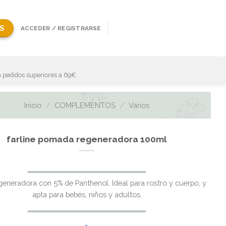
S
ACCEDER / REGISTRARSE
 pedidos superiores a 69€
Inicio
/
COMPLEMENTOS
/
Varios
farline pomada regeneradora 100ml
El
El
eneradora con 5% de Panthenol. Ideal para rostro y cuerpo, y
precio
precio
apta para bebés, niños y adultos.
original
actual
era:
es: