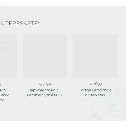
INTERESARTE:
3
193294
200693
 Pro
Iap Pharma Pour
Corega Ortodoncia
S
Sabor
Femme 150ml Nº42
66 tabletas
70g