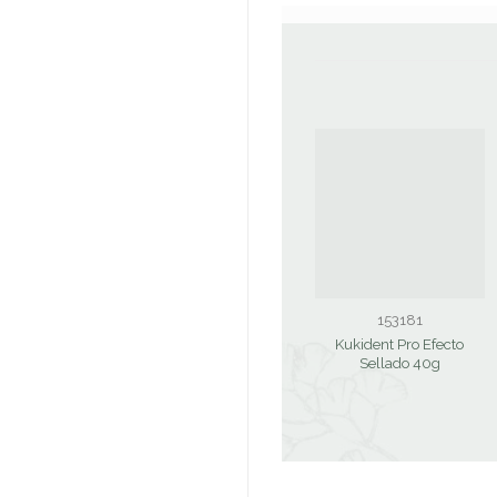
153181
Kukident Pro Efecto
Sellado 40g