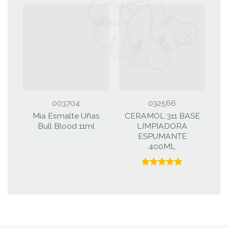
003704
032566
Mia Esmalte Uñas
CERAMOL 311 BASE
P
Bull Blood 11ml
LIMPIADORA
ESPUMANTE
400ML
Valorado
con
5.00
de 5