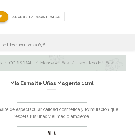
S
ACCEDER / REGISTRARSE
 pedidos superiores a 69€
o
/
CORPORAL
/
Manos y Uñas
/
Esmaltes de Uñas
Mia Esmalte Uñas Magenta 11ml
alte de espectacular calidad cosmética y formulación que
respeta tus uñas y el medio ambiente.