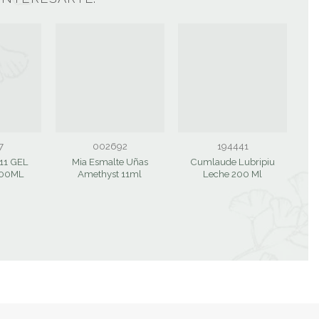
7
002692
194441
11 GEL
Mia Esmalte Uñas
Cumlaude Lubripiu
00ML
Amethyst 11ml
Leche 200 Ml