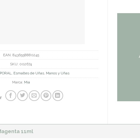
EAN:
8436558880245
SKU:
002674
PORAL
,
Esmaltes de Uñas
,
Manos y Uñas
Marca:
Mia
r
Magenta 11ml