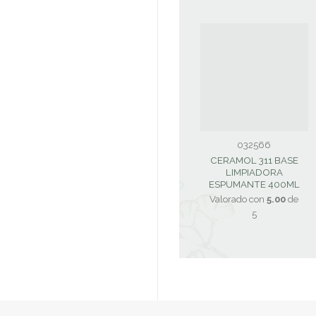
032566
CERAMOL 311 BASE
LIMPIADORA
ESPUMANTE 400ML
Valorado con
5.00
de
5