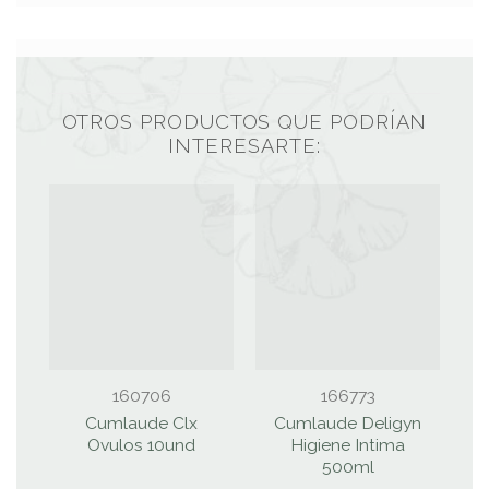
OTROS PRODUCTOS QUE PODRÍAN
INTERESARTE:
160706
166773
Cumlaude Clx
Cumlaude Deligyn
Ovulos 10und
Higiene Intima
I
500ml