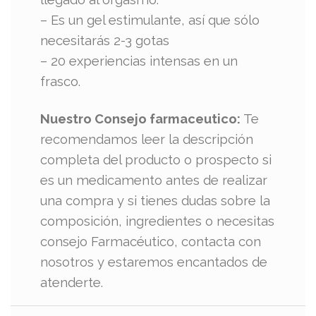
– Es un gel estimulante, así que sólo
necesitarás 2-3 gotas
– 20 experiencias intensas en un
frasco.
Nuestro Consejo farmaceutico:
Te
recomendamos leer la descripción
completa del producto o prospecto si
es un medicamento antes de realizar
una compra y si tienes dudas sobre la
composición, ingredientes o necesitas
consejo Farmacéutico, contacta con
nosotros y estaremos encantados de
atenderte.