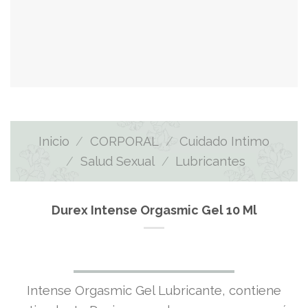
Inicio
/
CORPORAL
/
Cuidado Intimo
/
Salud Sexual
/
Lubricantes
Durex Intense Orgasmic Gel 10 Ml
El
El
Intense Orgasmic Gel Lubricante, contiene