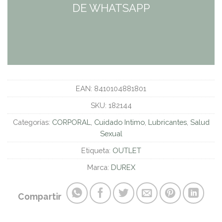
DE WHATSAPP
EAN:
8410104881801
SKU:
182144
Categorías:
CORPORAL
,
Cuidado Intimo
,
Lubricantes
,
Salud
Sexual
Etiqueta:
OUTLET
Marca:
DUREX
Compartir