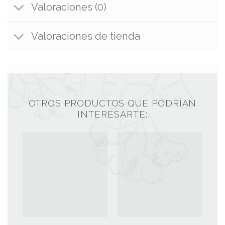
Valoraciones (0)
Valoraciones de tienda
OTROS PRODUCTOS QUE PODRÍAN
INTERESARTE: