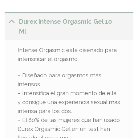
Durex Intense Orgasmic Gel 10
Ml
Intense Orgasmic está diseñado para
intensificar el orgasmo.
– Diseñado para orgasmos más
intensos.
– Intensifica el gran momento de ella
y consigue una experiencia sexual más
intensa para los dos.
– El 80% de las mujeres que han usado
Durex Orgasmic Gel en un test han
llegado al orgasmo.