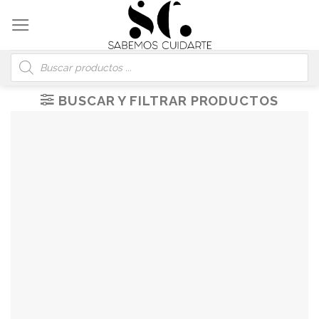
Skip
to
content
Búsqueda
de
productos
BUSCAR Y FILTRAR PRODUCTOS